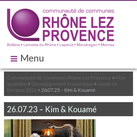
Menu
Communauté de Communes Rhône Lez Provence
>
Mon
quotidien
>
Développement économique
>
Jeudis en
terrasse 2026
>
26.07.23 – Kim & Kouamé
26.07.23 – Kim & Kouamé