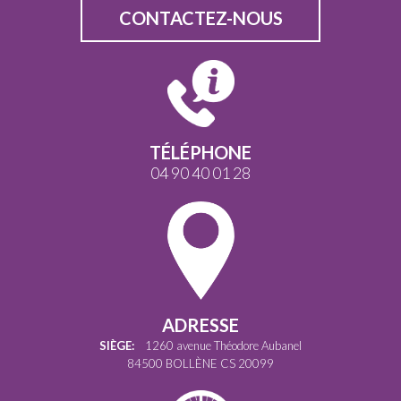
CONTACTEZ-NOUS
TÉLÉPHONE
04 90 40 01 28
ADRESSE
SIÈGE:
1260 avenue Théodore Aubanel
84500 BOLLÈNE CS 20099