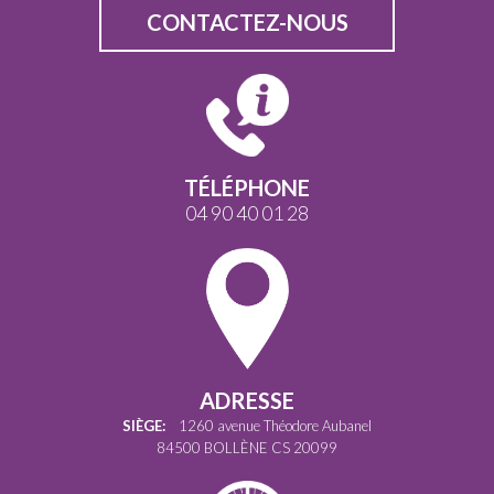
CONTACTEZ-NOUS
TÉLÉPHONE
04 90 40 01 28
ADRESSE
SIÈGE:
1260 avenue Théodore Aubanel
84500 BOLLÈNE CS 20099