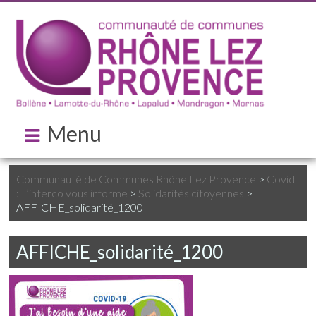
Menu
Communauté de Communes Rhône Lez Provence
>
Covid
: L’interco vous informe
>
Solidarités citoyennes
>
AFFICHE_solidarité_1200
AFFICHE_solidarité_1200