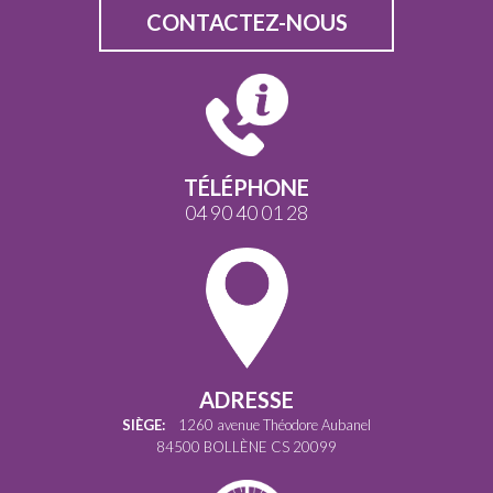
CONTACTEZ-NOUS
TÉLÉPHONE
04 90 40 01 28
ADRESSE
SIÈGE:
1260 avenue Théodore Aubanel
84500 BOLLÈNE CS 20099