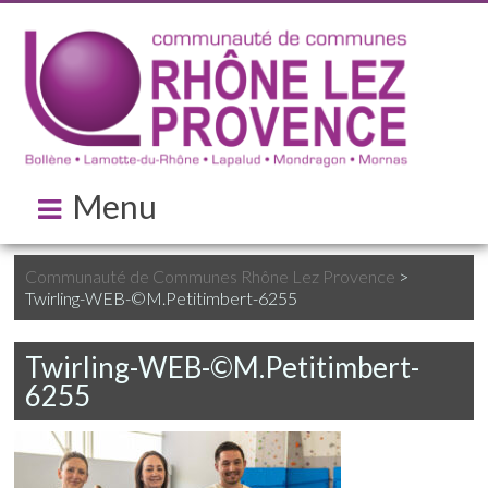
Menu
Communauté de Communes Rhône Lez Provence
>
Twirling-WEB-©M.Petitimbert-6255
Twirling-WEB-©M.Petitimbert-
6255