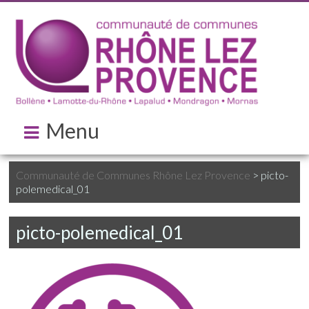
Menu
Communauté de Communes Rhône Lez Provence
>
picto-
polemedical_01
picto-polemedical_01