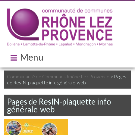
Menu
Communauté de Communes Rhône Lez Provence
>
Pages
de ResIN-plaquette info générale-web
Pages de ResIN-plaquette info
générale-web