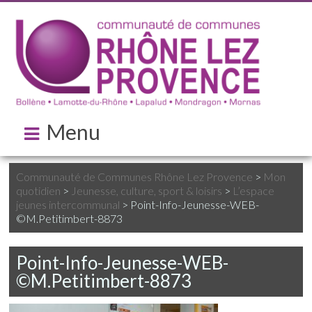
Menu
Communauté de Communes Rhône Lez Provence
>
Mon
quotidien
>
Jeunesse, culture, sport & loisirs
>
L’espace
jeunes intercommunal
>
Point-Info-Jeunesse-WEB-
©M.Petitimbert-8873
Point-Info-Jeunesse-WEB-
©M.Petitimbert-8873