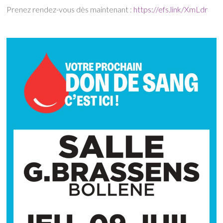
Prenez rendez-vous dès maintenant :
https://efs.link/XmLdr